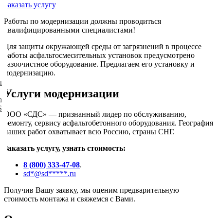
Заказать услугу
Работы по модернизации должны проводиться
квалифицированными специалистами!
Для защиты окружающей среды от загрязнений в процессе
работы асфальтосмесительных установок предусмотрено
газоочистное оборудование. Предлагаем его установку и
модернизацию.
ы
Услуги модернизации
а
S
ООО «СДС» — признанный лидер по обслуживанию,
ремонту, сервису асфальтобетонного оборудования. География
наших работ охватывает всю Россию, страны СНГ.
Заказать услугу, узнать стоимость:
8 (800) 333-47-08
.
sd
*@sd*****.
ru
Получив Вашу заявку, мы оценим предварительную
стоимость монтажа и свяжемся с Вами.