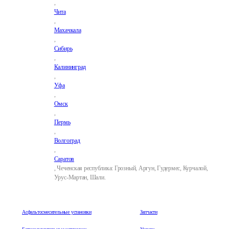
,
Чита
,
Махачкала
,
Сибирь
,
Калининград
,
Уфа
,
Омск
,
Пермь
,
Волгоград
,
Саратов
, Чеченская республика: Грозный, Аргун, Гудермес, Курчалой,
Урус-Мартан, Шали.
Асфальтосмесительные установки
Запчасти