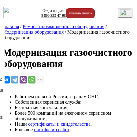
Отдел продаж
Заказать звонок
8
800
333-47-08
Главная
/
Ремонт промышленного оборудования
/
Модернизация оборудования
/
Модернизация газоочистного
оборудования
Модернизация газоочистного
оборудования
е
ия
Работаем по всей России, странам СНГ;
Собственная сервисная служба;
Бесплатная консультация;
Более 500 компаний на ежегодном сервисном
ии
обслуживании;
Наши
сертификаты и свидетельства
.
Большое
портфолио работ
.