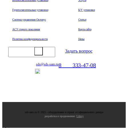
Бетоносмесительные установки
Услуги
Грунтосмесительные установки
Б/У установки
Система управления Октопус
Статьи
АСУ старого поколения
Карта сайта
Политика конфиденциальности
Цены
Задать вопрос
8
800
333-47-08
sds@sds-sam.ru
Отдел продаж
sds-sam.ru © 2025 - oбopудoвaниe и cepвиc oт oфициaльнoгo дилepa
разработка и продвижение:
Udevy
×