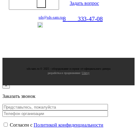
Задать вопрос
8
800
333-47-08
sds@sds-sam.ru
Отдел продаж
sds-sam.ru © 2025 - oбopудoвaниe и cepвиc oт oфициaльнoгo дилepa
разработка и продвижение:
Udevy
×
Заказать звонок
Согласен с
Политикой конфиденциальности