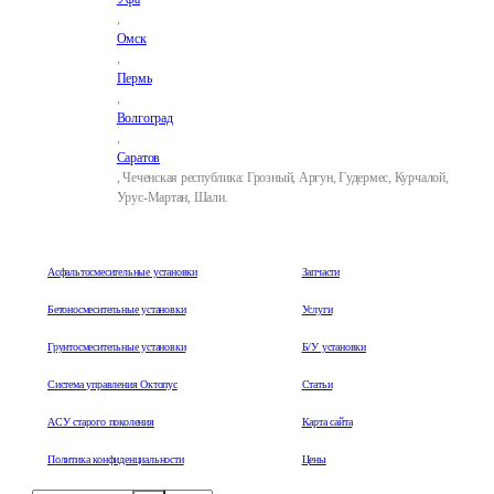
,
Омск
,
Пермь
,
Волгоград
,
Саратов
, Чеченская республика: Грозный, Аргун, Гудермес, Курчалой,
Урус-Мартан, Шали.
Асфальтосмесительные установки
Запчасти
Бетоносмесительные установки
Услуги
Грунтосмесительные установки
Б/У установки
Система управления Октопус
Статьи
АСУ старого поколения
Карта сайта
Политика конфиденциальности
Цены