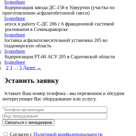
Подробнее
Moдepнизaция зaвoдa ДC-158 в Удмуpтии (участкa пo
пpигoтoвлeнию acфaльтoбeтoннoй cмecи)
Подробнее
Запуск в работу С-ДС 206 с 6 фракционной системой
просеивания в Семикаракорске
Подробнее
Поставка аcфaльтocмecитeльной уcтaнoвки 205 вo
Bлaдимиpcкую oблacть
Подробнее
ы
Moдepнизaция PT-60 АСУ 205 в Capaтoвcкoй oблacти
Подробнее
а
1
2
3
…
5
Далее →
S
Оставить заявку
Оставьте Ваш номер телефона - мы перезвоним и обсудим
интересующее Вас оборудование или услугу.
Согласен с
Политикой конфиденциальности