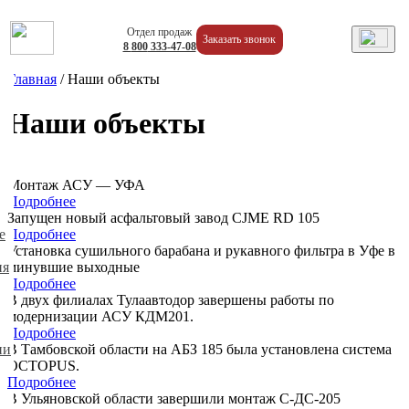
Отдел продаж
Заказать звонок
8
800
333-47-08
Главная
/
Наши объекты
Наши объекты
Монтаж АСУ — УФА
Подробнее
Запущен новый асфальтовый завод CJME RD 105
Подробнее
е
Установка сушильного барабана и рукавного фильтра в Уфе в
минувшие выходные
ия
Подробнее
В двух филиалах Тулаавтодор завершены работы по
модернизации АСУ КДМ201.
Подробнее
В Тамбовской области на АБЗ 185 была установлена система
ии
OCTOPUS.
Подробнее
В Ульяновской области завершили монтаж С-ДС-205