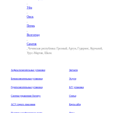
,
Уфа
,
Омск
,
Пермь
,
Волгоград
,
Саратов
, Чеченская республика: Грозный, Аргун, Гудермес, Курчалой,
Урус-Мартан, Шали.
Асфальтосмесительные установки
Запчасти
Бетоносмесительные установки
Услуги
Грунтосмесительные установки
Б/У установки
Система управления Октопус
Статьи
АСУ старого поколения
Карта сайта
Политика конфиденциальности
Цены