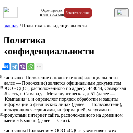
Отдел продаж
Заказать звонок
8
800
333-47-08
Главная
/
Политика конфиденциальности
Политика
конфиденциальности
е
Настоящее Положение о политике конфиденциальности
(далее — Положение) является официальным документом
ия
ООО «СДС», расположенного по адресу: 443044, Самарская
область, г. Самара,ул. Металлургическая, д.51 (далее —
«Компания»), и определяет порядок обработки и защиты
информации о физических лицах (далее — Пользователи),
пользующихся сервисами, информацией, услугами и
ии
продуктами интернет сайта, расположенного на доменном
имени sds-sam.ru (далее — Сайт).
Настоящим Положением ООО «СДС» уведомляет всех