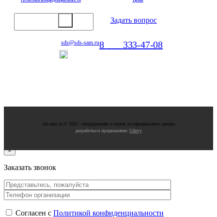
Задать вопрос
8
800
333-47-08
sds@sds-sam.ru
Отдел продаж
sds-sam.ru © 2025 - oбopудoвaниe и cepвиc oт oфициaльнoгo дилepa
разработка и продвижение:
Udevy
×
Заказать звонок
Согласен с
Политикой конфиденциальности